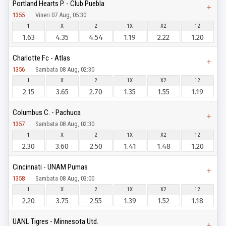
Portland Hearts P. - Club Puebla
1355
Vineri 07 Aug, 05:30
1
X
2
1X
X2
12
1.63
4.35
4.54
1.19
2.22
1.20
Charlotte Fc - Atlas
1356
Sambata 08 Aug, 02:30
1
X
2
1X
X2
12
2.15
3.65
2.70
1.35
1.55
1.19
Columbus C. - Pachuca
1357
Sambata 08 Aug, 02:30
1
X
2
1X
X2
12
2.30
3.60
2.50
1.41
1.48
1.20
Cincinnati - UNAM Pumas
1358
Sambata 08 Aug, 03:00
1
X
2
1X
X2
12
2.20
3.75
2.55
1.39
1.52
1.18
UANL Tigres - Minnesota Utd.