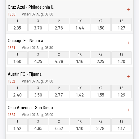
Cruz Azul - Philadelphia U.
1350
Vineri 07 Aug, 03:00
1
X
2
1X
X2
12
2.35
3.70
2.76
1.44
1.58
1.27
Chicago F. - Necaxa
1351
Vineri 07 Aug, 03:30
1
X
2
1X
X2
12
1.60
4.25
4.78
1.16
2.25
1.20
Austin FC - Tijuana
1352
Vineri 07 Aug, 04:00
1
X
2
1X
X2
12
2.40
3.50
2.77
1.42
1.55
1.29
Club America - San Diego
1354
Vineri 07 Aug, 05:00
1
X
2
1X
X2
12
1.42
4.85
6.52
1.10
2.78
1.17