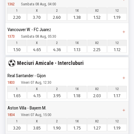
1362
Sambata 08 Aug, 04:00
1
X
2
1X
X2
12
2.20
3.70
2.60
1.38
1.52
1.19
Vancouver W. - FC Juarez
1373
Sambata 08 Aug, 05:30
1
X
2
1X
X2
12
1.50
4.65
4.36
1.13
2.25
1.12
Meciuri Amicale - Intercluburi
Real Santander - Gijon
1833
Vineri 07 Aug, 12:30
1
X
2
1X
X2
12
1.65
4.15
3.95
1.18
2.03
1.17
Aston Villa - Bayern M.
1834
Vineri 07 Aug, 15:00
1
X
2
1X
X2
12
3.20
3.85
1.90
1.75
1.27
1.19