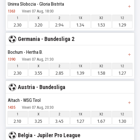
Unirea Slobozia - Gloria Bistrita
1363
Vineri 07 Aug, 18:00
1
X
2
1X
X2
12
2.30
3.20
2.94
1.34
1.53
1.29
Germania - Bundesliga 2
Bochum - Hertha B.
1390
Vineri 07 Aug, 21:30
1
X
2
1X
X2
12
2.30
3.55
2.85
1.39
1.58
1.27
Austria - Bundesliga
Altach - WSG Tirol
1435
Vineri 07 Aug, 20:30
1
X
2
1X
X2
12
2.10
3.25
3.45
1.27
1.67
1.30
Belgia - Jupiler Pro League