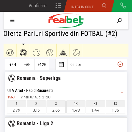
Verificare
INTRA IN CONT
bilet
Oferta Pariuri Sportive din FOTBAL (#2)
06 Joi
+3H
+6H
+12H
Romania - Superliga
UTA Arad - Rapid Bucuresti
1560
Vineri 07 Aug, 21:00
1
X
2
1X
X2
12
2.79
3.15
2.65
1.48
1.44
1.36
Romania - Liga 2