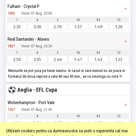
Fulham - Crystal P.
1836
Vineri 07 Aug, 20:00
1
X
2
1X
X2
12
2.35
3.30
2.70
1.37
1.49
1.26
Real Santander - Alaves
1837
Vineri 07 Aug, 20:30
1
X
2
1X
X2
12
2.50
3.55
2.40
1.47
1.43
1.22
Meciurile se pot juca pe teren neutru. In cazul in care meciul nu se joaca in
formatul de doua reprize a cate 40 sau 45 min., se va omologa cu cota 1!
Anglia - EFL Cupa
Wolverhampton - Port Vale
1367
Vineri 07 Aug, 21:45
1
X
2
1X
X2
12
1.26
5.80
9.67
1.04
3.62
1.11
Utilizam cookies pentru ca dumneavostra sa aveti o experienta cat mai
Wycombe - Stevenage