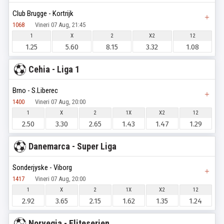
Club Brugge - Kortrijk
1068
Vineri 07 Aug, 21:45
1
X
2
X2
12
1.25
5.60
8.15
3.32
1.08
Cehia - Liga 1
Brno - S.Liberec
1400
Vineri 07 Aug, 20:00
1
X
2
1X
X2
12
2.50
3.30
2.65
1.43
1.47
1.29
Danemarca - Super Liga
Sonderjyske - Viborg
1417
Vineri 07 Aug, 20:00
1
X
2
1X
X2
12
2.92
3.65
2.15
1.62
1.35
1.24
Norvegia - Eliteserien