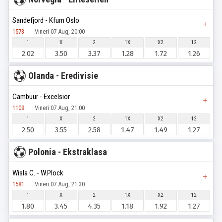
Sandefjord - Kfum Oslo
1573
Vineri 07 Aug, 20:00
1
X
2
1X
X2
12
2.02
3.50
3.37
1.28
1.72
1.26
Olanda - Eredivisie
Cambuur - Excelsior
1109
Vineri 07 Aug, 21:00
1
X
2
1X
X2
12
2.50
3.55
2.58
1.47
1.49
1.27
Polonia - Ekstraklasa
Wisla C. - W.Plock
1581
Vineri 07 Aug, 21:30
1
X
2
1X
X2
12
1.80
3.45
4.35
1.18
1.92
1.27