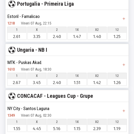
Portugalia - Primeira Liga
Estoril - Famalicao
1218
Vineri 07 Aug, 22:15
1
X
2
1X
X2
12
2.61
3.35
2.40
1.47
1.40
1.25
Ungaria - NB I
MTK - Puskas Akad.
1610
Vineri 07 Aug, 18:30
1
X
2
1X
X2
12
2.67
3.45
2.40
1.51
1.42
1.26
CONCACAF - Leagues Cup - Grupe
NY City - Santos Laguna
1349
Vineri 07 Aug, 02:30
1
X
2
1X
X2
12
1.55
4.45
5.16
1.15
2.39
1.19