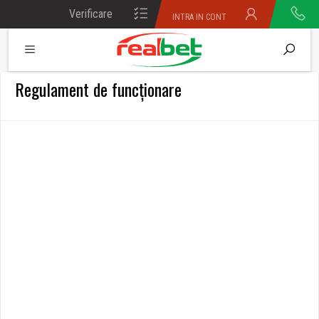
Verificare
INTRA IN CONT
bilet
Regulament de funcționare